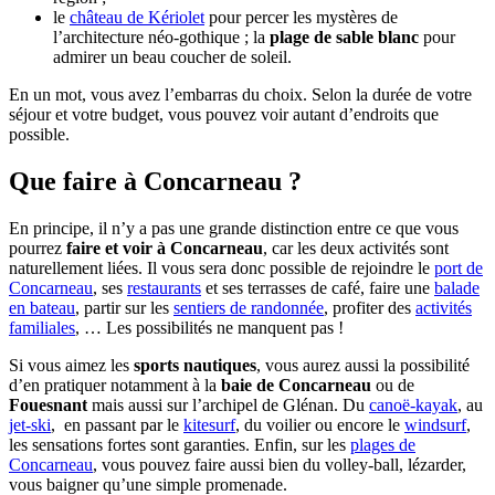
le
château de Kériolet
pour percer les mystères de
l’architecture néo-gothique ; la
plage de sable blanc
pour
admirer un beau coucher de soleil.
En un mot, vous avez l’embarras du choix. Selon la durée de votre
séjour et votre budget, vous pouvez voir autant d’endroits que
possible.
Que faire à Concarneau ?
En principe, il n’y a pas une grande distinction entre ce que vous
pourrez
faire et voir à Concarneau
, car les deux activités sont
naturellement liées. Il vous sera donc possible de rejoindre le
port de
Concarneau
, ses
restaurants
et ses terrasses de café, faire une
balade
en bateau
, partir sur les
sentiers de randonnée
, profiter des
activités
familiales
, … Les possibilités ne manquent pas !
Si vous aimez les
sports nautiques
, vous aurez aussi la possibilité
d’en pratiquer notamment à la
baie de Concarneau
ou de
Fouesnant
mais aussi sur l’archipel de Glénan. Du
canoë-kayak
, au
jet-ski
, en passant par le
kitesurf
, du voilier ou encore le
windsurf
,
les sensations fortes sont garanties. Enfin, sur les
plages de
Concarneau
, vous pouvez faire aussi bien du volley-ball, lézarder,
vous baigner qu’une simple promenade.