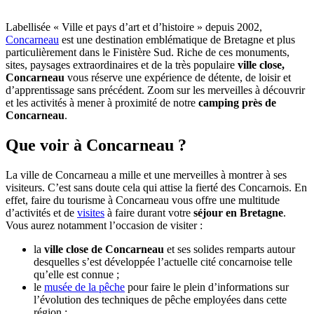
Labellisée « Ville et pays d’art et d’histoire » depuis 2002,
Concarneau
est une destination emblématique de Bretagne et plus
particulièrement dans le Finistère Sud. Riche de ces monuments,
sites, paysages extraordinaires et de la très populaire
ville close,
Concarneau
vous réserve une expérience de détente, de loisir et
d’apprentissage sans précédent. Zoom sur les merveilles à découvrir
et les activités à mener à proximité de notre
camping près de
Concarneau
.
Que voir à Concarneau ?
La ville de Concarneau a mille et une merveilles à montrer à ses
visiteurs. C’est sans doute cela qui attise la fierté des Concarnois. En
effet, faire du tourisme à Concarneau vous offre une multitude
d’activités et de
visites
à faire durant votre
séjour en Bretagne
.
Vous aurez notamment l’occasion de visiter :
la
ville close de Concarneau
et ses solides remparts autour
desquelles s’est développée l’actuelle cité concarnoise telle
qu’elle est connue ;
le
musée de la pêche
pour faire le plein d’informations sur
l’évolution des techniques de pêche employées dans cette
région ;