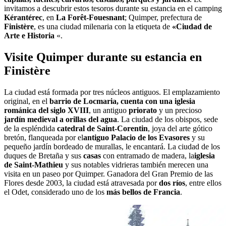
invitamos a descubrir estos tesoros durante su estancia en el camping
Kérantérec
, en
La Forêt-Fouesnant
; Quimper, prefectura de
Finistère
, es una ciudad milenaria con la etiqueta de
«Ciudad de
Arte e Historia
«.
Visite Quimper durante su estancia en
Finistère
La ciudad está formada por tres núcleos antiguos. El emplazamiento
original, en el
barrio de Locmaria, cuenta con una iglesia
románica del siglo XVIII
, un antiguo
priorato
y un precioso
jardín medieval a orillas del agua
. La ciudad de los obispos, sede
de la espléndida
catedral de Saint-Corentin
, joya del arte gótico
bretón, flanqueada por el
antiguo Palacio de los Evasores
y su
pequeño jardín bordeado de murallas, le encantará. La ciudad de los
duques de Bretaña y sus
casas
con entramado de madera, la
iglesia
de Saint-Mathieu
y sus notables vidrieras también merecen una
visita en un paseo por Quimper. Ganadora del Gran Premio de las
Flores desde 2003, la ciudad está atravesada por
dos ríos
, entre ellos
el Odet, considerado uno de los
más bellos de Francia
.