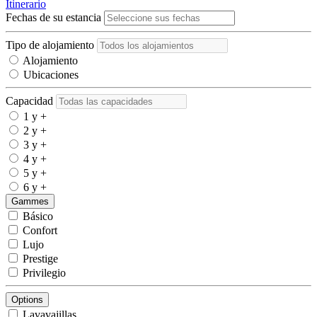
Itinerario
Fechas de su estancia
Tipo de alojamiento
Alojamiento
Ubicaciones
Capacidad
1 y +
2 y +
3 y +
4 y +
5 y +
6 y +
Gammes
Básico
Confort
Lujo
Prestige
Privilegio
Options
Lavavajillas