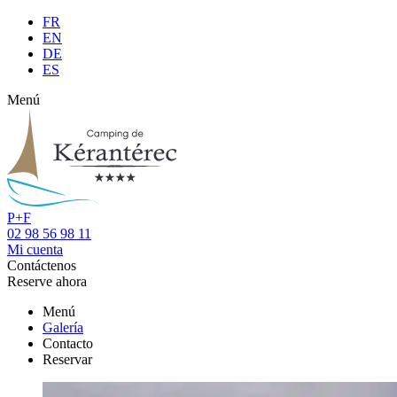
FR
EN
DE
ES
Menú
P+F
02 98 56 98 11
Mi cuenta
Contáctenos
Reserve ahora
Menú
Galería
Contacto
Reservar