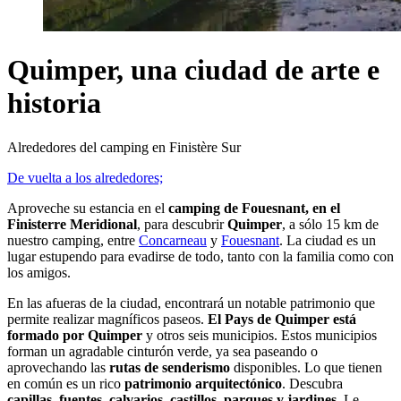
Quimper, una ciudad de arte e
historia
Alrededores del camping en Finistère Sur
De vuelta a los alrededores;
Aproveche su estancia en el
camping de Fouesnant, en el
Finisterre Meridional
, para descubrir
Quimper
, a sólo 15 km de
nuestro camping, entre
Concarneau
y
Fouesnant
. La ciudad es un
lugar estupendo para evadirse de todo, tanto con la familia como con
los amigos.
En las afueras de la ciudad, encontrará un notable patrimonio que
permite realizar magníficos paseos.
El Pays de Quimper está
formado por Quimper
y otros seis municipios. Estos municipios
forman un agradable cinturón verde, ya sea paseando o
aprovechando las
rutas de senderismo
disponibles. Lo que tienen
en común es un rico
patrimonio arquitectónico
. Descubra
capillas, fuentes, calvarios, castillos, parques y jardines
. Le