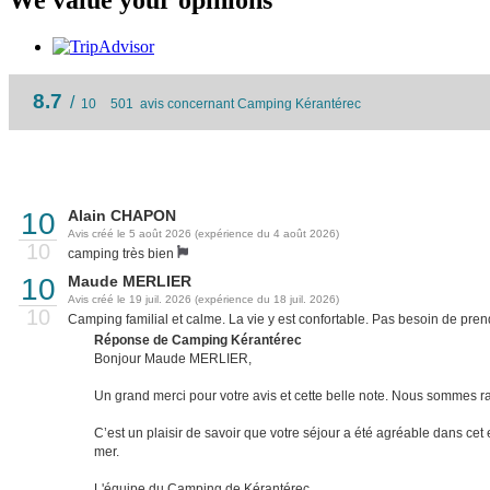
8.7
/
10
501
avis concernant Camping Kérantérec
10
Alain CHAPON
Avis créé le 5 août 2026 (expérience du 4 août 2026)
10
camping très bien
10
Maude MERLIER
Avis créé le 19 juil. 2026 (expérience du 18 juil. 2026)
10
Camping familial et calme. La vie y est confortable. Pas besoin de pre
Réponse de Camping Kérantérec
Bonjour Maude MERLIER,
Un grand merci pour votre avis et cette belle note. Nous sommes rav
C’est un plaisir de savoir que votre séjour a été agréable dans c
mer.
L'équipe du Camping de Kérantérec