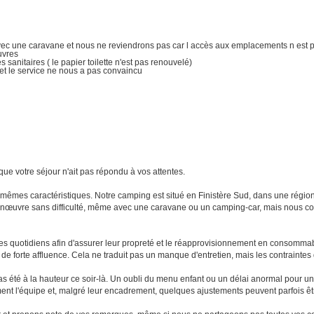
vec une caravane et nous ne reviendrons pas car l accès aux emplacements n est pas
uvres
nitaires ( le papier toilette n'est pas renouvelé)
et le service ne nous a pas convaincu
e votre séjour n'ait pas répondu à vos attentes.
êmes caractéristiques. Notre camping est situé en Finistère Sud, dans une région 
s manœuvre sans difficulté, même avec une caravane ou un camping-car, mais nous c
es quotidiens afin d'assurer leur propreté et le réapprovisionnement en consommable
 de forte affluence. Cela ne traduit pas un manque d'entretien, mais les contraintes
s été à la hauteur ce soir-là. Un oubli du menu enfant ou un délai anormal pour un
ent l'équipe et, malgré leur encadrement, quelques ajustements peuvent parfois êt