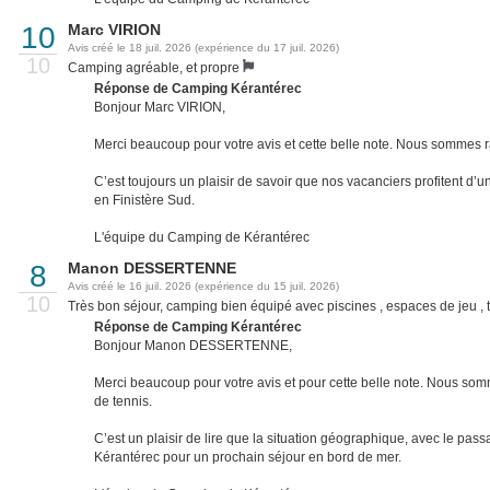
10
Marc VIRION
Avis créé le 18 juil. 2026 (expérience du 17 juil. 2026)
10
Camping agréable, et propre
Réponse de Camping Kérantérec
Bonjour Marc VIRION,
Merci beaucoup pour votre avis et cette belle note. Nous sommes r
C’est toujours un plaisir de savoir que nos vacanciers profitent d
en Finistère Sud.
L'équipe du Camping de Kérantérec
8
Manon DESSERTENNE
Avis créé le 16 juil. 2026 (expérience du 15 juil. 2026)
10
Très bon séjour, camping bien équipé avec piscines , espaces de jeu , t
Réponse de Camping Kérantérec
Bonjour Manon DESSERTENNE,
Merci beaucoup pour votre avis et pour cette belle note. Nous som
de tennis.
C’est un plaisir de lire que la situation géographique, avec le pa
Kérantérec pour un prochain séjour en bord de mer.