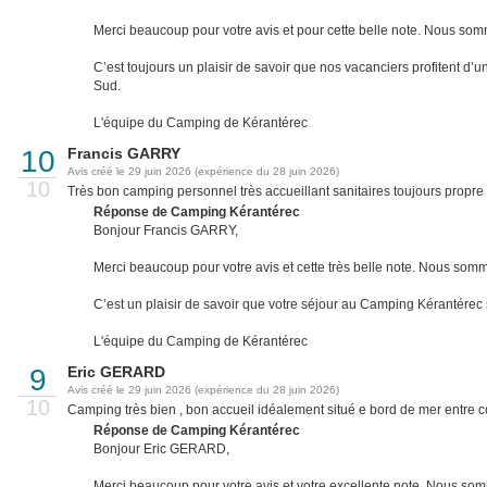
Merci beaucoup pour votre avis et pour cette belle note. Nous somm
C’est toujours un plaisir de savoir que nos vacanciers profitent 
Sud.
L'équipe du Camping de Kérantérec
10
Francis GARRY
Avis créé le 29 juin 2026 (expérience du 28 juin 2026)
10
Très bon camping personnel très accueillant sanitaires toujours propr
Réponse de Camping Kérantérec
Bonjour Francis GARRY,
Merci beaucoup pour votre avis et cette très belle note. Nous somme
C’est un plaisir de savoir que votre séjour au Camping Kérantére
L'équipe du Camping de Kérantérec
9
Eric GERARD
Avis créé le 29 juin 2026 (expérience du 28 juin 2026)
10
Camping très bien , bon accueil idéalement situé e bord de mer entre
Réponse de Camping Kérantérec
Bonjour Eric GERARD,
Merci beaucoup pour votre avis et votre excellente note. Nous som