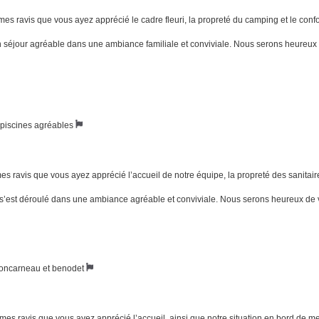
es ravis que vous ayez apprécié le cadre fleuri, la propreté du camping et le confo
d’un séjour agréable dans une ambiance familiale et conviviale. Nous serons heureu
e piscines agréables
s ravis que vous ayez apprécié l’accueil de notre équipe, la propreté des sanitaire
c s’est déroulé dans une ambiance agréable et conviviale. Nous serons heureux de
 concarneau et benodet
mes ravis que vous ayez apprécié l’accueil, ainsi que notre situation en bord de 