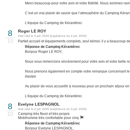
Merci beaucoup pour votre avis et votre fidélité. Nous sommes ravis
C’est un vrai plaisir de savoir que l’atmosphère du Camping Kéran
L'équipe du Camping de Kérantérec
8
Roger LE ROY
Avis créé le 5 juil. 2026 (expérience du 4 juil. 2026)
10
Parfait accueil et équipements complets, seul bémol, il y a beaucoup d
Réponse de Camping Kérantérec
Bonjour Roger LE ROY,
Nous vous remercions sincèrement pour votre avis et votre belle not
Nous prenons également en compte votre remarque concernant le reli
équipe.
Au plaisir de vous accueillir à nouveau pour un prochain séjour en
L'équipe du Camping de Kérantérec
8
Evelyne LESPAGNOL
Avis créé le 4 juil. 2026 (expérience du 3 juil. 2026)
10
Camping très fleuri et très propre
Mobihomme très confortable pour cinq.
Réponse de Camping Kérantérec
Bonjour Evelyne LESPAGNOL,