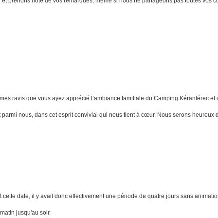
our et prenons note de vos remarques, même si nous ne partageons pas toutes vos c
mes ravis que vous ayez apprécié l’ambiance familiale du Camping Kérantérec et que
 parmi nous, dans cet esprit convivial qui nous tient à cœur. Nous serons heureux 
t, et cette date, il y avait donc effectivement une période de quatre jours sans animati
 matin jusqu'au soir.