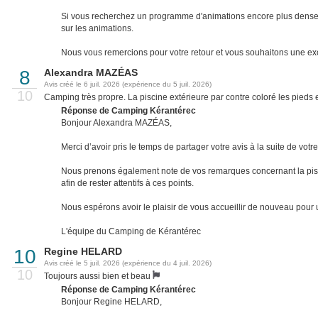
Si vous recherchez un programme d'animations encore plus dense, 
sur les animations.
Nous vous remercions pour votre retour et vous souhaitons une exc
8
Alexandra MAZÉAS
Avis créé le 6 juil. 2026 (expérience du 5 juil. 2026)
10
Camping très propre. La piscine extérieure par contre coloré les pieds en
Réponse de Camping Kérantérec
Bonjour Alexandra MAZÉAS,
Merci d’avoir pris le temps de partager votre avis à la suite de v
Nous prenons également note de vos remarques concernant la pisci
afin de rester attentifs à ces points.
Nous espérons avoir le plaisir de vous accueillir de nouveau pour 
L'équipe du Camping de Kérantérec
10
Regine HELARD
Avis créé le 5 juil. 2026 (expérience du 4 juil. 2026)
10
Toujours aussi bien et beau
Réponse de Camping Kérantérec
Bonjour Regine HELARD,