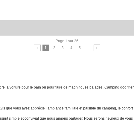
Page 1 sur 26
1
2
3
4
5
...
ndre la voiture pour le pain ou pour faire de magnifiques balades. Camping dog frie
is que vous ayez apprécié l’ambiance familiale et paisible du camping, le confort s
et esprit simple et convivial que nous aimons partager. Nous serons heureux de v