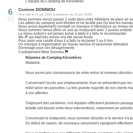
L'équipe du Camping de Kérantérec
6
Corinne DONNIOU
Avis créé le 15 juil. 2026 (expérience du 14 juil. 2026)
10
Nous sommes venus passer 2 nuits dans votre hôtellerie de plein air a
Les allées du camping sont étroites et ne facilite pas Du tout les manœ
Nous avons également constaté un manque d intendance au niveau des sa
Nous sommes venus dîner un soir au restaurant avec 2 jeunes enfants 
Le menu enfant n est jamais arrivé à table il a fallu le recommander
Ma 🍕 qui était très bonne m'a été servie froide
Pour avoir une carafe d'eau il a fallu la réclamer 5 ou 6 fois
Un manque d organisation au niveau service et saisonnier débutant
Dommage pour ces désagréments
Cordialement Mme Donniou
Réponse de Camping Kérantérec
Madame,
Nous avons pris connaissance de votre retour et sommes désolés qu
Concernant l'accès aux emplacements, tous ne présentent pas les m
relief selon les parcelles. La très grande majorité de nos client
à vos attentes.
S'agissant des sanitaires, nos équipes effectuent plusieurs passag
toilette soit épuisé entre deux interventions, notamment en période
Concernant le restaurant, nous sommes désolés si le service n'a pa
En début de saison, de nouveaux saisonniers rejoignent effectivem