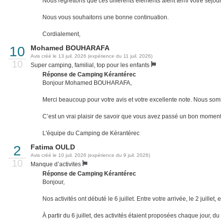
Nous regrettons que ces différents éléments aient terni votre séj
Nous vous souhaitons une bonne continuation.
Cordialement,
10
Mohamed BOUHARAFA
Avis créé le 13 juil. 2026 (expérience du 11 juil. 2026)
10
Super camping, familial, top pour les enfants
Réponse de Camping Kérantérec
Bonjour Mohamed BOUHARAFA,
Merci beaucoup pour votre avis et votre excellente note. Nous som
C’est un vrai plaisir de savoir que vous avez passé un bon moment
L'équipe du Camping de Kérantérec
2
Fatima OULD
Avis créé le 10 juil. 2026 (expérience du 9 juil. 2026)
10
Manque d’activites
Réponse de Camping Kérantérec
Bonjour,
Nos activités ont débuté le 6 juillet. Entre votre arrivée, le 2 juille
À partir du 6 juillet, des activités étaient proposées chaque jour, du