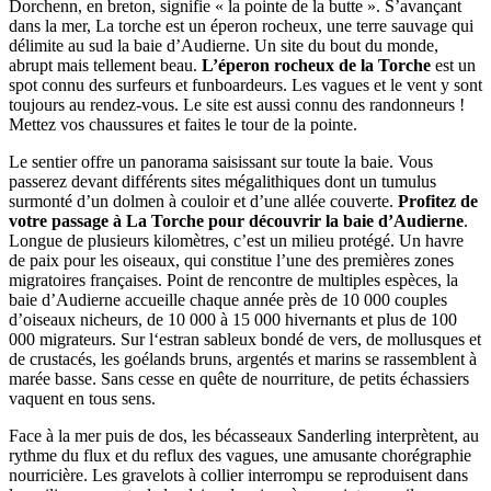
Dorchenn, en breton, signifie « la pointe de la butte ». S’avançant
dans la mer, La torche est un éperon rocheux, une terre sauvage qui
délimite au sud la baie d’Audierne. Un site du bout du monde,
abrupt mais tellement beau.
L’éperon rocheux de la Torche
est un
spot connu des surfeurs et funboardeurs. Les vagues et le vent y sont
toujours au rendez-vous. Le site est aussi connu des randonneurs !
Mettez vos chaussures et faites le tour de la pointe.
Le sentier offre un panorama saisissant sur toute la baie. Vous
passerez devant différents sites mégalithiques dont un tumulus
surmonté d’un dolmen à couloir et d’une allée couverte.
Profitez de
votre passage à La Torche pour découvrir la baie d’Audierne
.
Longue de plusieurs kilomètres, c’est un milieu protégé. Un havre
de paix pour les oiseaux, qui constitue l’une des premières zones
migratoires françaises. Point de rencontre de multiples espèces, la
baie d’Audierne accueille chaque année près de 10 000 couples
d’oiseaux nicheurs, de 10 000 à 15 000 hivernants et plus de 100
000 migrateurs. Sur l‘estran sableux bondé de vers, de mollusques et
de crustacés, les goélands bruns, argentés et marins se rassemblent à
marée basse. Sans cesse en quête de nourriture, de petits échassiers
vaquent en tous sens.
Face à la mer puis de dos, les bécasseaux Sanderling interprètent, au
rythme du flux et du reflux des vagues, une amusante chorégraphie
nourricière. Les gravelots à collier interrompu se reproduisent dans