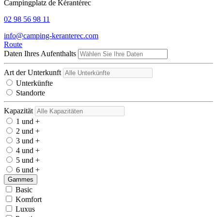
Campingplatz de Kérantérec
02 98 56 98 11
info@camping-keranterec.com
Route
Daten Ihres Aufenthalts
Art der Unterkunft
Unterkünfte
Standorte
Kapazität
1 und +
2 und +
3 und +
4 und +
5 und +
6 und +
Gammes
Basic
Komfort
Luxus