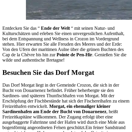
Entdecken Sie das “
Ende der Welt
“ mit seinen Natur- und
Kulturschätzen und erleben Sie einen unvergesslichen Aufenthalt,
bei dem Entspannung und Wellness in Crozon im Vordergrund
stehen. Hier erwarten Sie alle Freuden des Meeres und der Erde:
Von den Ufern der maritimen Aulne über die grünen Buchten des
Cap de la Chèvre bis hin zur
Pointe de Pen-Hir
. Genießen Sie die
wilde und authentische Bretagne!
Besuchen Sie das Dorf Morgat
Das Dorf Morgat liegt in der Gemeinde Crozon, die sich in der
Bucht von Douarnenez befindet. Früher beherbergte sie den
Sardinen- und späteren Thunfischhafen von Morgat. Mit der
Erschöpfung der Fischbestände hat sich der Fischereihafen zu einem
Freizeithafen entwickelt.
Morgat, ein ehemaliger kleiner
Sardinenhafen am Ende der Bucht von Douarnenez
, heißt
Freizeitkapitäne willkommen. Der Zugang erfolgt über eine
ausgebaggerte Fahrrinne und der Hafen wird durch eine Mole aus
bogenförmig angeordneten Felsen geschützt.Ein feiner Sandstrand